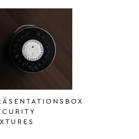
RÄSENTATIONSBOX
ECURITY
IXTURES