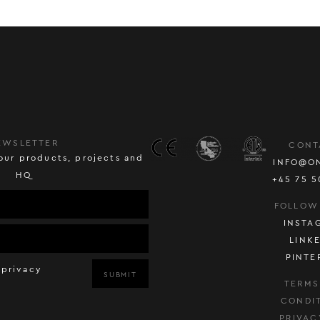
EWSLETTER
CONT
our products, projects and
INFO@O
HQ
+45 75 5
FOLLOW
INSTA
LINK
PINTE
 privacy
SUBMIT
TERMS
CONDI
PRIVAC