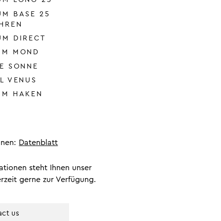
UM BASE 25
ÖHREN
UM DIRECT
UM MOND
KE SONNE
L VENUS
UM HAKEN
onen:
Datenblatt
ationen steht Ihnen unser
rzeit gerne zur Verfügung.
ct us