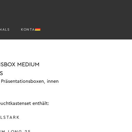
NALS
KONTAKT
NSBOX MEDIUM
S
 Präsentationsboxen, innen
uchtkastenset enthält:
ELSTARK
UM LONG 25