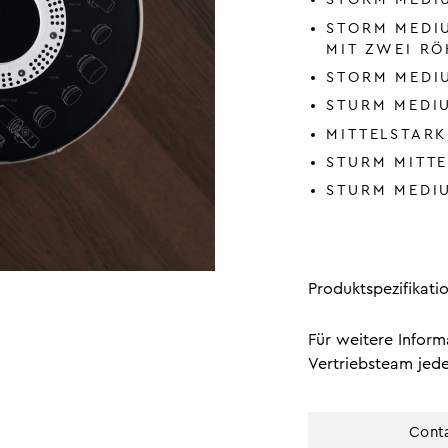
STORM MEDI
MIT ZWEI R
STORM MEDI
STURM MEDI
MITTELSTAR
STURM MITTE
STURM MEDI
Produktspezifikati
Für weitere Inform
Vertriebsteam jede
Conta