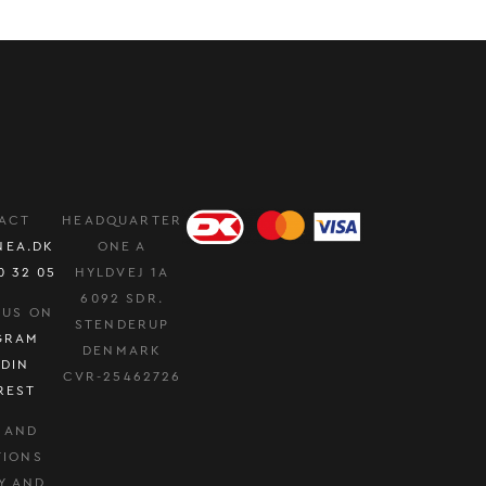
ACT
HEADQUARTER
NEA.DK
ONE A
0 32 05
HYLDVEJ 1A
6092 SDR.
 US ON
STENDERUP
GRAM
DENMARK
EDIN
CVR-25462726
REST
 AND
TIONS
Y AND