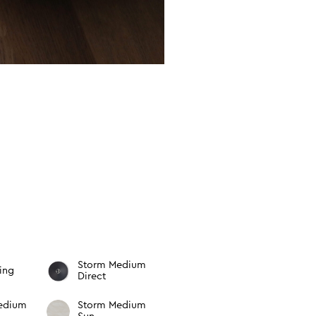
E
Storm Medium
Ring
Direct
edium
Storm Medium