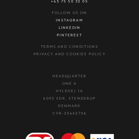
+45 75 50 32 05
FOLLOW US ON
INSTAGRAM
LINKEDIN
PINTEREST
TERMS AND CONDITIONS
PRIVACY AND COOKIES POLICY
HEADQUARTER
ONE A
HYLDVEJ 1A
6092 SDR. STENDERUP
DENMARK
CVR-25462726