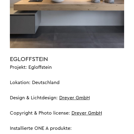
setzen
innenbeleuchtung für
yachten
luxusbeleuchtung
bürobeleuchtung
über uns
EGLOFFSTEIN
referenzen
Projekt: Egloffstein
braided leather
Lokation: Deutschland
design
handwerk
Design & Lichtdesign:
Dreyer GmbH
Copyright & Photo license:
Dreyer GmbH
one a professionals
kontakt
Installierte ONE A produkte:
unser team