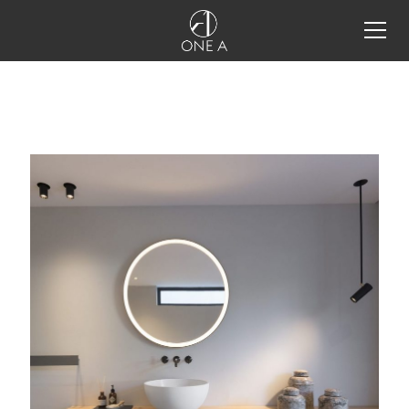
alle produkte
storm system®
storm system®
configurator
storm system® integration
details
one a tools
projekte
industrielles licht-design
lichtdesign im restaurant
schmuck ins rechte licht